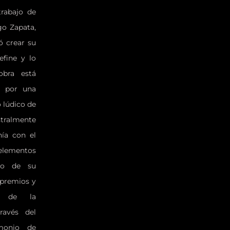
trabajo de
go Zapata,
ó crear su
efine y lo
obra está
y por una
o lúdico de
tralmente
ía con el
elementos
rgo de su
 premios y
te de la
ravés del
imonio de