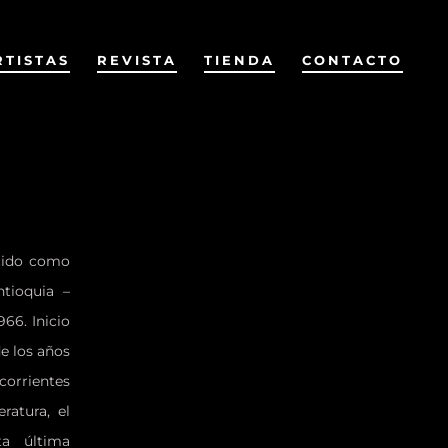
RTISTAS
REVISTA
TIENDA
CONTACTO
ocido como
ntioquia –
66. Inicio
de los años
orrientes
eratura, el
ta última