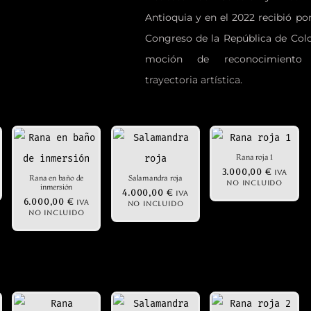
Antioquia y en el 2022 recibió por
Congreso de la República de Co
moción de reconocimient
trayectoria artística.
Jota Pelaez
ESCULTURA
Rana roja 1
3.000,00
€
IVA
Rana en baño de
Salamandra roja
NO INCLUIDO
inmersión
4.000,00
€
IVA
6.000,00
€
IVA
NO INCLUIDO
NO INCLUIDO