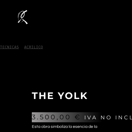
TECNICAS
/
ACRILICO
/
The Yolk
THE YOLK
3.500,00
€
IVA NO INC
Esta obra simboliza la esencia de la