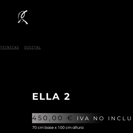
TECNICAS
/
DIGITAL
/
Ella 2
ELLA 2
450,00
€
IVA NO INCL
70 cm base x 100 cm altura