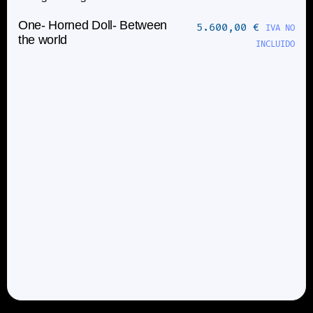
One- Horned Doll- Between
5.600,00
€
IVA NO
the world
INCLUIDO