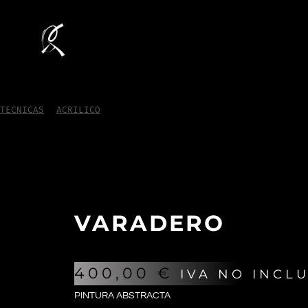
TECNICAS
/
ACRILICO
/
Varadero
VARADERO
400,00
€
IVA NO INCL
PINTURA ABSTRACTA