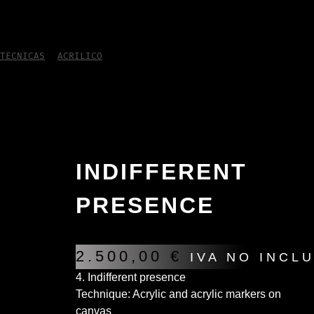
TECNICAS
/
ACRILICO
/
Indifferent presence
INDIFFERENT
PRESENCE
2.500,00
€
IVA NO INCL
4. Indifferent presence
Technique: Acrylic and acrylic markers on
canvas