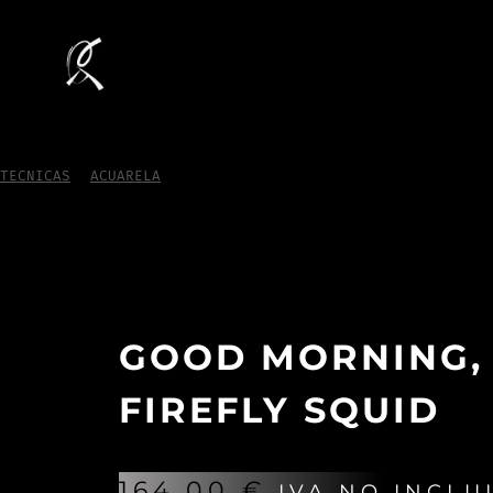
TECNICAS
/
ACUARELA
/
good morning, firefly squid
GOOD MORNING,
FIREFLY SQUID
164,00
€
IVA NO INCLU