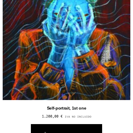
Self-portrait, 1st one
1.200,00
€
IVA NO INCLUIDO